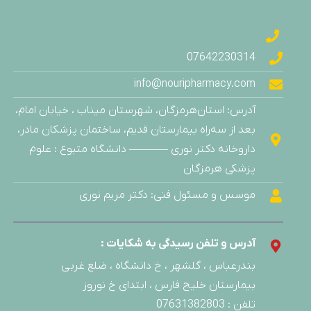
محصولات بهداشتی
محصولات کودکان
محلول ضد عفونی کننده
07642230314
مراقبت از کودک
info@nouripharmacy.com
مراقبت پوست و مو
آدرس: استان‌هرمزگان، شهرستان میناب ، خیابان امام،
مکمل بدنسازی
بعد از سه‌راه بیمارستان قدیم، ساختمان پزشکان مادر،
مکمل ضد التهاب
داروخانه دکتر نوری ———– دانشگاه متبوع : علوم
مکمل های تخصصی
پزشکی هرمزگان
مکمل‌ های رژیمی و غذایی
موسس و مسئول فنی: دکتر مریم نوری
مکمل های غذایی
مکمل های کمک درمانی
آدرس و تلفن رسیدگی به شکایات :
ویتامین ها
بندرعباس ، گلشهر ، خ دانشگاه ، ضلع غربی
بیمارستان خلیج فارس ، ابتدای خ نوروز
تلفن : 07631382803