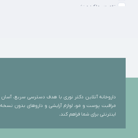
تقویت عملکرد ورزشی
حفظ سلامت و شادابی پوست
درمان کم‌ خونی
دستکش
رایحه و عطرها
ضد یبوست
قطره استریل چشمی
کاهش التهاب و تحریکات پوستی
کاهش علائم یائسگی
کاهش عوارض گوارشی
داروخانه آنلاین دکتر نوری با هدف دسترسی سریع، آسان و
کاهش نفخ و سنگینی معده
مراقبت پوست و مو، لوازم آرایشی و داروهای بدون نسخه را 
کاهش وزن
اینترنتی برای شما فراهم کند.
کمک درمانی
مادر و کودک