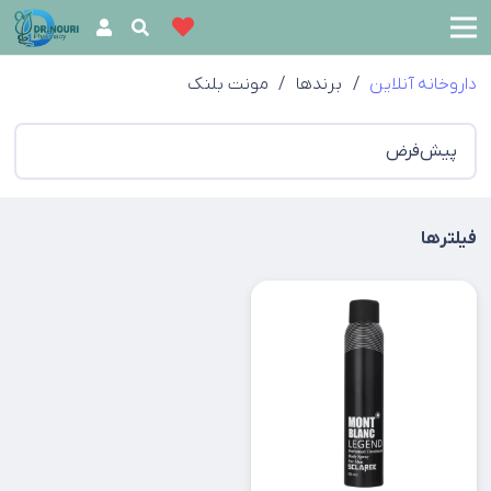
داروخانه آنلاین
/
برندها
/
مونت بلنک
فیلترها