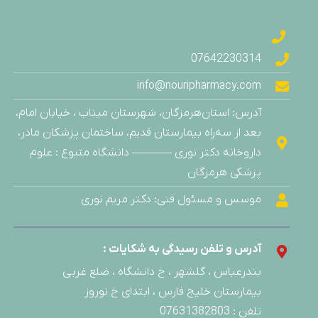
محصولات بهداشتی
محصولات کودکان
محلول ضد عفونی کننده
07642230314
مراقبت از کودک
info@nouripharmacy.com
مراقبت پوست و مو
آدرس: استان‌هرمزگان، شهرستان میناب ، خیابان امام،
مکمل بدنسازی
بعد از سه‌راه بیمارستان قدیم، ساختمان پزشکان مادر،
مکمل ضد التهاب
داروخانه دکتر نوری ———– دانشگاه متبوع : علوم
مکمل های تخصصی
پزشکی هرمزگان
مکمل‌ های رژیمی و غذایی
موسس و مسئول فنی: دکتر مریم نوری
مکمل های غذایی
مکمل های کمک درمانی
آدرس و تلفن رسیدگی به شکایات :
ویتامین ها
بندرعباس ، گلشهر ، خ دانشگاه ، ضلع غربی
بیمارستان خلیج فارس ، ابتدای خ نوروز
تلفن : 07631382803