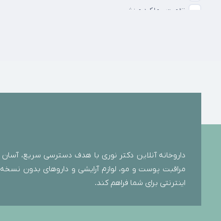
تقویت عملکرد ورزشی
حفظ سلامت و شادابی پوست
درمان کم‌ خونی
دستکش
رایحه و عطرها
ضد یبوست
قطره استریل چشمی
کاهش التهاب و تحریکات پوستی
کاهش علائم یائسگی
کاهش عوارض گوارشی
داروخانه آنلاین دکتر نوری با هدف دسترسی سریع، آسان و
کاهش نفخ و سنگینی معده
مراقبت پوست و مو، لوازم آرایشی و داروهای بدون نسخه را 
کاهش وزن
اینترنتی برای شما فراهم کند.
کمک درمانی
مادر و کودک