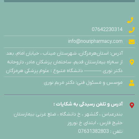
07642230314
info@nouripharmacy.com
آدرس: استان‌هرمزگان، شهرستان میناب ، خیابان امام، بعد
از سه‌راه بیمارستان قدیم، ساختمان پزشکان مادر، داروخانه
دکتر نوری ———– دانشگاه متبوع : علوم پزشکی هرمزگان
موسس و مسئول فنی: دکتر مریم نوری
آدرس و تلفن رسیدگی به شکایات :
بندرعباس ، گلشهر ، خ دانشگاه ، ضلع غربی بیمارستان
خلیج فارس ، ابتدای خ نوروز
تلفن : 07631382803