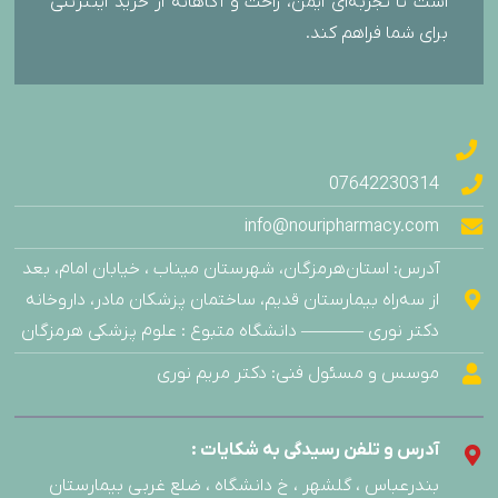
است تا تجربه‌ای ایمن، راحت و آگاهانه از خرید اینترنتی
برای شما فراهم کند.
07642230314
info@nouripharmacy.com
آدرس: استان‌هرمزگان، شهرستان میناب ، خیابان امام، بعد
از سه‌راه بیمارستان قدیم، ساختمان پزشکان مادر، داروخانه
دکتر نوری ———– دانشگاه متبوع : علوم پزشکی هرمزگان
موسس و مسئول فنی: دکتر مریم نوری
آدرس و تلفن رسیدگی به شکایات :
بندرعباس ، گلشهر ، خ دانشگاه ، ضلع غربی بیمارستان