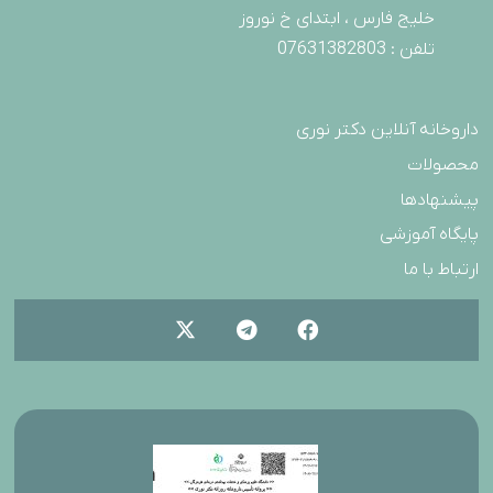
خلیج فارس ، ابتدای خ نوروز
تلفن : 07631382803
داروخانه آنلاین دکتر نوری
محصولات
پیشنهادها
پایگاه آموزشی
ارتباط با ما