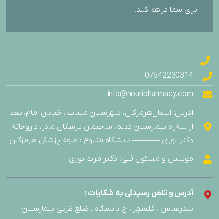
برای شما فراهم کند.
07642230314
info@nouripharmacy.com
آدرس: استان‌هرمزگان، شهرستان میناب ، خیابان امام، بعد
از سه‌راه بیمارستان قدیم، ساختمان پزشکان مادر، داروخانه
دکتر نوری ———– دانشگاه متبوع : علوم پزشکی هرمزگان
موسس و مسئول فنی: دکتر مریم نوری
آدرس و تلفن رسیدگی به شکایات :
بندرعباس ، گلشهر ، خ دانشگاه ، ضلع غربی بیمارستان