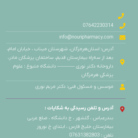
استرات فارما
اسکالیم
اسکن اسکین
07642230314
اسوه
info@nouripharmacy.com
اکتی درم لیبرتی
آدرس: استان‌هرمزگان، شهرستان میناب ، خیابان امام،
اکسپرتیج آردن
بعد از سه‌راه بیمارستان قدیم، ساختمان پزشکان مادر،
اگزودرم درماسیف
داروخانه دکتر نوری ———– دانشگاه متبوع : علوم
ام اس ای
پزشکی هرمزگان
امی ویتال
موسس و مسئول فنی: دکتر مریم نوری
او پی دی فارما
اورال بی
آدرس و تلفن رسیدگی به شکایات :
اویدرم
بندرعباس ، گلشهر ، خ دانشگاه ، ضلع غربی
ایران
بیمارستان خلیج فارس ، ابتدای خ نوروز
ایران ناژو
تلفن : 07631382803