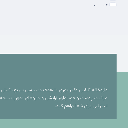
آردن بیوتی
آردن سولاریس
آنوا
آوا گیج
آوه سینا
آوودین
آیاوت
آیس بی ام اس
ابورنز
ابیان دارو
داروخانه آنلاین دکتر نوری با هدف دسترسی سریع، آسان و
ابیان فارمد
مراقبت پوست و مو، لوازم آرایشی و داروهای بدون نسخه را 
اپادرم
اینترنتی برای شما فراهم کند.
ادورامکس
اروند فارمد