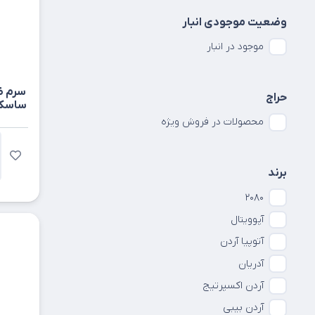
وضعیت موجودی انبار
موجود در انبار
سرم ض
حراج
ساسکین حجم
محصولات در فروش ویژه
برند
۲۰۸۰
آپوويتال
آتوپیا آردن
آدریان
آردن اکسپرتیج
آردن بیبی