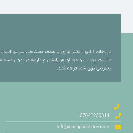
ایروکس
ایزدین پرو
ایزی رپید
ایکس مارت
اینترافارم
بادی کر
داروخانه آنلاین دکتر نوری با هدف دسترسی سریع، آسان و
بارمسینا
مراقبت پوست و مو، لوازم آرایشی و داروهای بدون نسخه را 
باریچ اسانس
اینترنتی برای شما فراهم کند.
بایو اسکین
بایو اسکین پلاس
بایوریچ
برایت مکس
بلو شنل
07642230314
بلیستر
info@nouripharmacy.com
بهتا دارو