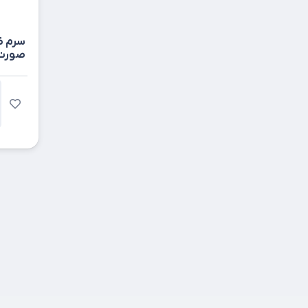
استرات فارما
اسکالیم
سرم ض
اسکن اسکین
صورت فیدات
اسوه
اکتی درم لیبرتی
اکسپرتیج آردن
اگزودرم درماسیف
ام اس ای
امی ویتال
او پی دی فارما
اورال بی
اویدرم
ایران
ایران ناژو