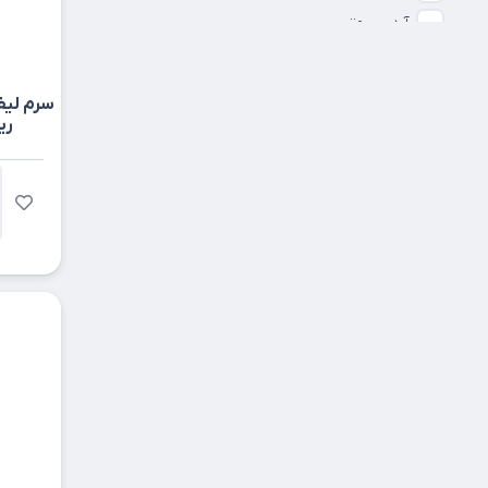
آردن بیوتی
آردن سولاریس
آنوا
سرم لیفت
ریچلن
آوا گیج
آوه سینا
آوودین
آیاوت
آیس بی ام اس
ابورنز
ابیان دارو
ابیان فارمد
اپادرم
ادورامکس
اروند فارمد