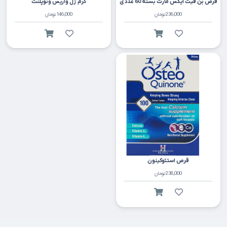
قرص بن فیت ایکس مارت بسته 60 عددی
کرم ژل واریس ونوپلنت
236,000
تومان
146,000
تومان
قرص استئوکينون
238,000
تومان