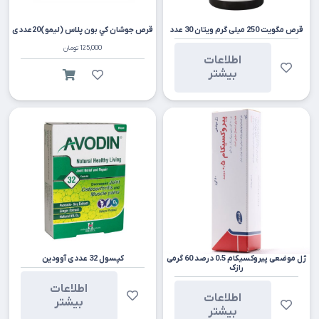
قرص مگویت 250 میلی گرم ویتان 30 عدد
قرص جوشان کي بون پلاس (ليمو)20عددی
125,000
تومان
اطلاعات
بیشتر
ژل موضعی پیروکسیکام 0.5 درصد 60 گرمی
کپسول 32 عددی آوودین
رازک
اطلاعات
اطلاعات
بیشتر
بیشتر