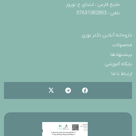
خلیج فارس ، ابتدای خ نوروز
تلفن : 07631382803
داروخانه آنلاین دکتر نوری
محصولات
پیشنهادها
پایگاه آموزشی
ارتباط با ما