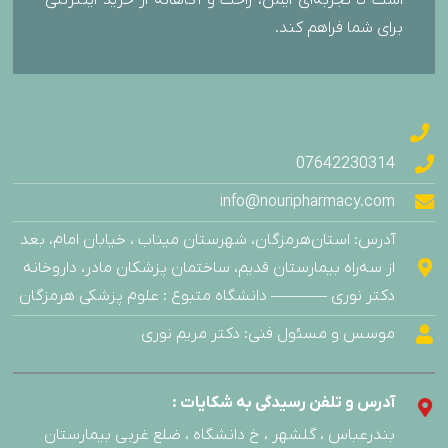
برای شما فراهم کند.
07642230314
info@nouripharmacy.com
آدرس: استان‌هرمزگان، شهرستان میناب ، خیابان امام، بعد
از سه‌راه بیمارستان قدیم، ساختمان پزشکان مادر، داروخانه
دکتر نوری ———– دانشگاه متبوع : علوم پزشکی هرمزگان
موسس و مسئول فنی: دکتر مریم نوری
آدرس و تلفن رسیدگی به شکایات :
بندرعباس ، گلشهر ، خ دانشگاه ، ضلع غربی بیمارستان