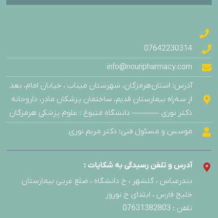
07642230314
info@nouripharmacy.com
آدرس: استان‌هرمزگان، شهرستان میناب ، خیابان امام، بعد
از سه‌راه بیمارستان قدیم، ساختمان پزشکان مادر، داروخانه
دکتر نوری ———– دانشگاه متبوع : علوم پزشکی هرمزگان
موسس و مسئول فنی: دکتر مریم نوری
آدرس و تلفن رسیدگی به شکایات :
بندرعباس ، گلشهر ، خ دانشگاه ، ضلع غربی بیمارستان
خلیج فارس ، ابتدای خ نوروز
تلفن : 07631382803