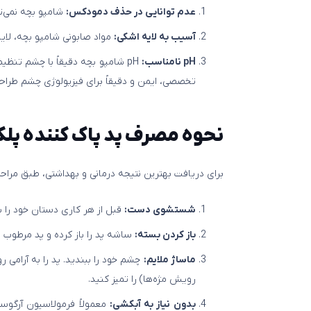
عدم توانایی در حذف دمودکس:
شامپو بچه نمی‌تو
آسیب به لایه اشکی:
مواد صابونی شامپو بچه، لایه چرب
pH نامناسب:
pH شامپو بچه دقیقاً با چشم تنظیم نشده و استفاده طولانی مدت ممکن است باعث تحریک شود.
تخصصی، ایمن و دقیقاً برای فیزیولوژی چشم طرا
نحوه مصرف
پد پاک کننده پل
برای دریافت بهترین نتیجه درمانی و بهداشتی، طبق مراحل
شستشوی دست:
قبل از هر کاری دستان خود را ب
باز کردن بسته:
ساشه پد را باز کرده و پد مرطوب را
ماساژ ملایم:
چشم خود را ببندید. پد را به آرامی 
رویش مژه‌ها) را تمیز کنید.
بدون نیاز به آبکشی:
معمولاً فرمولاسیون آرگوسو