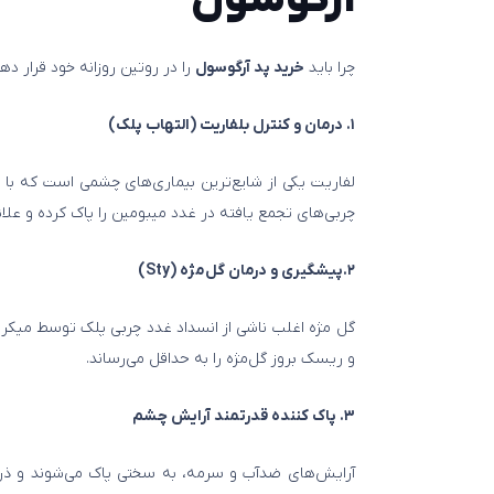
آرگوسول
چرا باید
خرید پد آرگوسول
را در روتین روزانه خود قرار 
۱. درمان و کنترل بلفاریت (التهاب پلک)
لفاریت یکی از شایع‌ترین بیماری‌های چشمی است که با ش
چربی‌های تجمع یافته در غدد میبومین را پاک کرده و عل
۲.پیشگیری و درمان گل‌مژه (Sty)
گل‌ مژه اغلب ناشی از انسداد غدد چربی پلک توسط میکرو
و ریسک بروز گل‌مژه را به حداقل می‌رساند.
۳. پاک‌ کننده قدرتمند آرایش چشم
آرایش‌های ضدآب و سرمه، به سختی پاک می‌شوند و ذرات ر