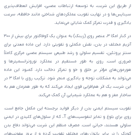
از طریق این شربت، به توسعه ارتباطات عصبی، افزایش انعطاف‌پذیری
سیناپس‌ها و در نهایت تقویت عملکردهای شناختی مانند حافظه، سرعت
یادگیری و قدرت تمرکز کمک شایانی می‌نماید.
در کنار امگا ۳، عنصر روی (زینک) به عنوان یک کوفاکتور برای بیش از ۳۰۰
آنزیم مختلف در بدن، نقش مکملی و تقویتی دارد. این ماده معدنی برای
سنتز پروتئین، تقسیم سلولی و رشد طبیعی سیستم عصبی مرکزی کاملاً
ضروری است. روی به طور مستقیم در عملکرد نوروترانسمیترها و
هورمون‌های مؤثر بر خلق و خو و تمرکز دخالت دارد. کمبود این ماده
می‌تواند به مشکلات توجه و یادگیری منجر شود. ترکیب روی با امگا ۳ در
این شربت، یک اثر هم‌افزایی قوی ایجاد می‌کند که به طور همزمان هم به
ساختار مغز و هم به عملکرد شیمیایی آن کمک می‌کند.
تقویت سیستم ایمنی بدن از دیگر فواید برجسته این مکمل جامع است.
روی برای بلوغ و تمایز لنفوسیت‌های T، که از سلول‌های کلیدی در ایمنی
سلولی هستند، حیاتی است. مصرف منظم این شربت می‌تواند دفاع بدن
کودک را در برابر پاتوژن‌های مختلف تقویت کرده و از بروز عفونت‌های