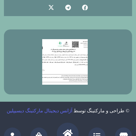
© طراحی و مارکتینگ توسط
آژانس دیجیتال مارکتینگ دیسیپلین