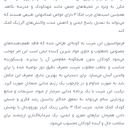
مکرر به ویژه در محیط‌های جمعی مانند مهدکودک و مدرسه بکاهد.
همچنین اسیدهای چرب امگا ۳ دارای خواص ضدالتهابی طبیعی هستند که
می‌تواند به تعدیل پاسخ ایمنی و کاهش شدت واکنش‌های آلرژیک کمک
کند.
فرمولاسیون این شربت به گونه‌ای طراحی شده که فاقد طعم‌دهنده‌های
مصنوعی نامطلوب و حاوی مواد شیرین کننده ایمن است. این امر موجب
می‌شود کودکان بدون هیچگونه مقاومتی آن را بپذیرند. ویسکوزیته
مناسب و غلظت مطلوب شربت، مصرف دقیق دوز توصیه شده را برای
والدین آسان می‌سازد. برای دستیابی به بهترین نتایج، مصرف این مکمل
باید به صورت مداوم و در چارچوب یک رژیم غذایی متعادل صورت گیرد.
ترکیب این شربت با یک برنامه غذایی سرشار از میوه، سبزیجات و منابع
پروتئینی سالم می‌تواند به تحقق حداکثر پتانسیل رشد فکری و جسمی
کودک کمک نماید. شربت امگا ۳ پلاس زینک کیدز یوروویتال با پوشش
دادن همزمان نیازهای مغزی و ایمنی، یک سرمایه‌گذاری ارزشمند برای
سلامت حال و آینده کودکان محسوب می‌شود.