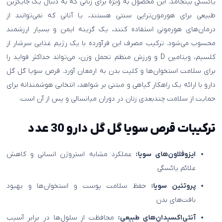
یائسگی بینجامد. این محصول به ویژه برای زنانی که به دنبال یک جایگزین
طبیعی برای هورمون‌تراپی سنتی هستند، یا آنانی که نمی‌توانند از
درمان‌های هورمونی استفاده کنند، یک گزینه ایمن و بسیار ارزشمند
محسوب می‌شود. ترکیب مصرف این فرآورده با یک رژیم غذایی سرشار از
کلسیم، ویتامین D و ورزش منظم تحمل وزن، می‌تواند حداکثر فواید را
برای سلامت استخوان‌ها و کلیت بدن به ارمغان آورد. قرص سویا گل گل
دارو با ارائه یک راهکار گیاهی و مبتنی بر شواهد، انتخابی هوشمندانه برای
حمایت از سلامت چندبعدی زنان در دوران میانسالی و پس از آن است.
ترکیبات قرص سویا گل گل دارو 30 عدد
ایزوفلاون‌های سویا:
عملکرد مشابه استروژن انسانی و کاهش
علائم یائسگی
پروتئین سویا:
حفظ سلامت پوست و استخوان‌ها و بهبود
بافت‌های بدن
آنتی‌اکسیدان‌های طبیعی:
محافظت از سلول‌ها در برابر آسیب