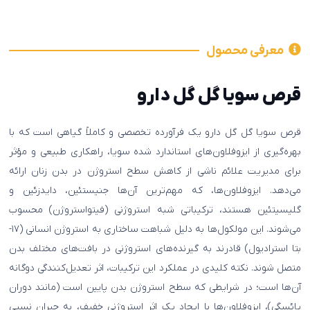
معرفی محصول
قرص سویا گل گل دارو
قرص سویا گل گل دارو یک فرآورده تخصصی و کاملاً گیاهی است که با
بهره‌گیری از ایزوفلاون‌های استاندارد شده سویا، راهکاری طبیعی و مؤثر
برای مدیریت علائم ناشی از کاهش سطح استروژن در بدن زنان ارائه
می‌دهد. ایزوفلاون‌ها، که مهم‌ترین آن‌ها جنیستئین، دایدزئین و
گلیسیتئین هستند، ترکیباتی شبه استروژنی (فیتواستروژن) محسوب
می‌شوند. این مولکول‌ها به دلیل شباهت ساختاری به استروژن انسانی (۱۷-
بتا استرادیول) قادرند به گیرنده‌های استروژنی در بافت‌های مختلف بدن
متصل شوند. نکته کلیدی در عملکرد این ترکیبات، اثر تعدیل‌کنندگی دوگانه
آن‌ها است؛ در شرایطی که سطح استروژن بدن پایین است (مانند دوران
یائسگی)، ایزوفلاون‌ها با ایجاد یک اثر استروژنی خفیف، به جبران نسبی