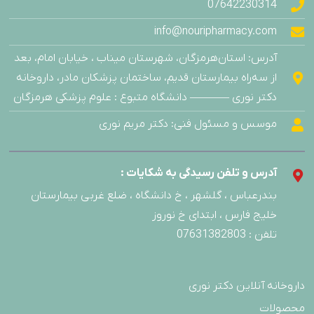
07642230314
info@nouripharmacy.com
آدرس: استان‌هرمزگان، شهرستان میناب ، خیابان امام، بعد
از سه‌راه بیمارستان قدیم، ساختمان پزشکان مادر، داروخانه
دکتر نوری ———– دانشگاه متبوع : علوم پزشکی هرمزگان
موسس و مسئول فنی: دکتر مریم نوری
آدرس و تلفن رسیدگی به شکایات :
بندرعباس ، گلشهر ، خ دانشگاه ، ضلع غربی بیمارستان
خلیج فارس ، ابتدای خ نوروز
تلفن : 07631382803
داروخانه آنلاین دکتر نوری
محصولات