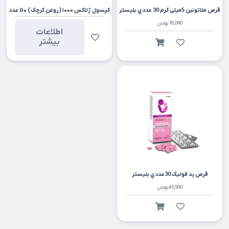
قرص ملاتونين 5میلی گرم 30 عددي بليستر
کپسول ژلاکس ۱۰۰۰ (روغن کرچک) ۵۰ عدد
18,090
تومان
اطلاعات
بیشتر
قرص يد فوليک 30عددي بليستر
45,500
تومان