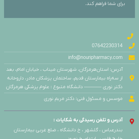
برای شما فراهم کند.
07642230314
info@nouripharmacy.com
آدرس: استان‌هرمزگان، شهرستان میناب ، خیابان امام، بعد
از سه‌راه بیمارستان قدیم، ساختمان پزشکان مادر، داروخانه
دکتر نوری ———– دانشگاه متبوع : علوم پزشکی هرمزگان
موسس و مسئول فنی: دکتر مریم نوری
آدرس و تلفن رسیدگی به شکایات :
بندرعباس ، گلشهر ، خ دانشگاه ، ضلع غربی بیمارستان
خلیج فارس ، ابتدای خ نوروز