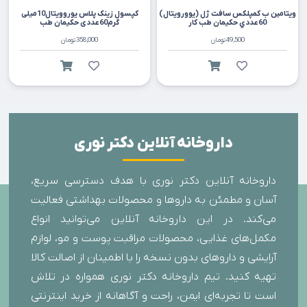
ويتامين ب کمپلکس سافت ژل (يوورويتال)
کپسول زينک پلاس يوروويتال10میلی
60عددي حکيمان طب کار
گرم60عددی حکيمان طب
49,500
تومان
358,000
تومان
داروخانه آنلاین دکتر نوری
داروخانه آنلاین دکتر نوری با هدف دسترسی سریع،
آسان و مطمئن به داروها و محصولات بهداشتی فعالیت
می‌کند. در این داروخانه آنلاین می‌توانید انواع
مکمل‌های غذایی، محصولات مراقبت پوست و مو، لوازم
آرایشی و داروهای بدون نسخه را با اطمینان از اصالت کالا
تهیه کنید. تیم داروخانه دکتر نوری همواره در تلاش
است تا تجربه‌ای ایمن، راحت و آگاهانه از خرید اینترنتی