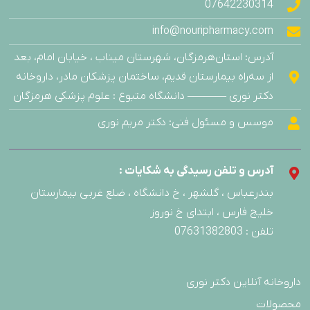
07642230314
info@nouripharmacy.com
آدرس: استان‌هرمزگان، شهرستان میناب ، خیابان امام، بعد
از سه‌راه بیمارستان قدیم، ساختمان پزشکان مادر، داروخانه
دکتر نوری ———– دانشگاه متبوع : علوم پزشکی هرمزگان
موسس و مسئول فنی: دکتر مریم نوری
آدرس و تلفن رسیدگی به شکایات :
بندرعباس ، گلشهر ، خ دانشگاه ، ضلع غربی بیمارستان
خلیج فارس ، ابتدای خ نوروز
تلفن : 07631382803
داروخانه آنلاین دکتر نوری
محصولات