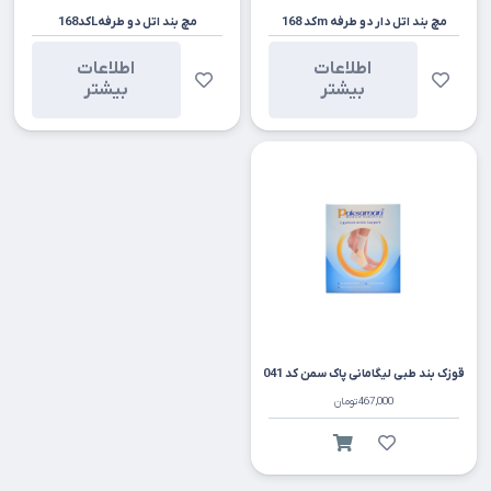
مچ بند اتل دار دو طرفه mکد 168
مچ بند اتل دو طرفهLکد168
اطلاعات
اطلاعات
بیشتر
بیشتر
قوزک بند طبی لیگامانی پاک سمن کد 041
467,000
تومان