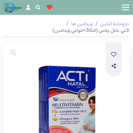
داروخانه آنلاین
/
ویتامین ها
/
اکتي ناتال پلاس (امگا3+مولتي ويتامين)