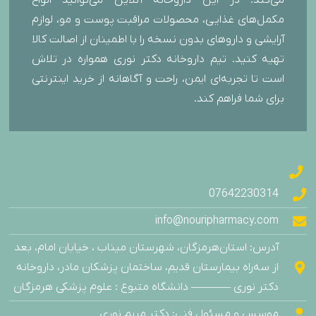
مکمل‌های غذایی، محصولات مراقبت پوست و مو، لوازم
آرایشی و داروهای بدون نسخه را با اطمینان از اصالت کالا
تهیه کنید. تیم داروخانه دکتر نوری همواره در تلاش
است تا تجربه‌ای ایمن، راحت و آگاهانه از خرید اینترنتی
برای شما فراهم کند.
07642230314
info@nouripharmacy.com
آدرس: استان‌هرمزگان، شهرستان میناب ، خیابان امام، بعد
از سه‌راه بیمارستان قدیم، ساختمان پزشکان مادر، داروخانه
دکتر نوری ———– دانشگاه متبوع : علوم پزشکی هرمزگان
موسس و مسئول فنی: دکتر مریم نوری