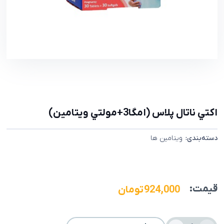
اکتي ناتال پلاس (امگا3+مولتي ويتامين)
دسته‌بندی:
ویتامین ها
قیمت:
924,000
تومان