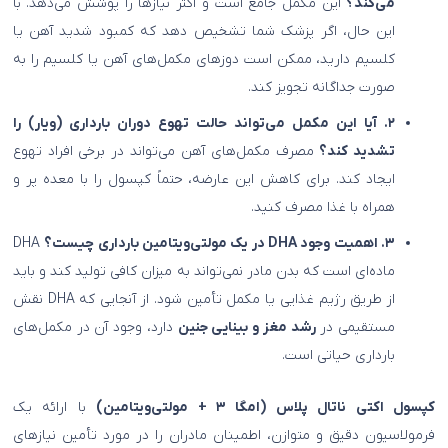
می‌کند؟
این مکمل جامع است و اکثر نیازها را پوشش می‌دهد. با
این حال، اگر پزشک شما تشخیص دهد که کمبود شدید آهن یا
کلسیم دارید، ممکن است دوزهای مکمل‌های آهن یا کلسیم را به
صورت جداگانه تجویز کند.
۲. آیا این مکمل می‌تواند حالت تهوع دوران بارداری (ویار) را
تشدید کند؟
مصرف مکمل‌های آهن می‌تواند در برخی افراد تهوع
ایجاد کند. برای کاهش این عارضه، حتماً کپسول را با معده پر و
همراه با غذا مصرف کنید.
۳. اهمیت وجود DHA در یک مولتی‌ویتامین بارداری چیست؟
DHA
ماده‌ای است که بدن مادر نمی‌تواند به میزان کافی تولید کند و باید
از طریق رژیم غذایی یا مکمل تأمین شود. از آنجایی که DHA نقش
مستقیمی در
رشد مغز و بینایی جنین
دارد، وجود آن در مکمل‌های
بارداری حیاتی است.
کپسول اکتی ناتال پلاس (امگا ۳ + مولتی‌ویتامین)
با ارائه یک
فرمولاسیون دقیق و متوازن، اطمینان مادران را در مورد تأمین نیازهای