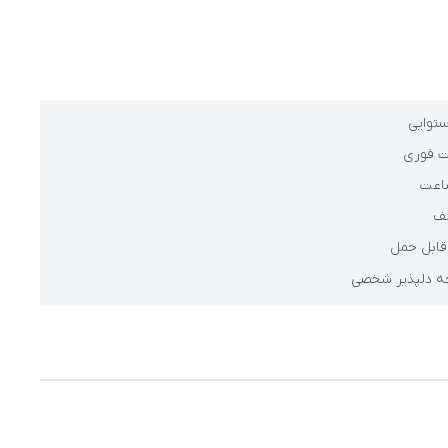
ستوایی
ت فوری
ساعت
لف
حه دلپذیر شخصی