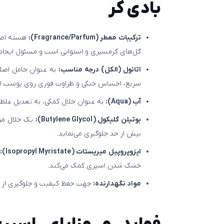
بادی کر
ترکیبات معطر (Fragrance/Parfum):
هسته اصلی
گل‌های گرمسیری و استوایی است و مسئول ایجاد ر
اتانول (الکل) درجه مناسب:
به عنوان حامل اصلی
سریع، احساس خنکی و طراوت فوری روی پوست ایج
آب (Aqua):
به عنوان حلال کمکی، به تعدیل غلظ
بوتیلن گلیکول (Butylene Glycol):
یک حلال مرط
بیش از حد جلوگیری می‌نماید.
ایزوپروپیل میریستات (Isopropyl Myristate):
خشک شدن اسپری کمک می‌کند.
مواد نگهدارنده:
جهت حفظ کیفیت و جلوگیری از ف