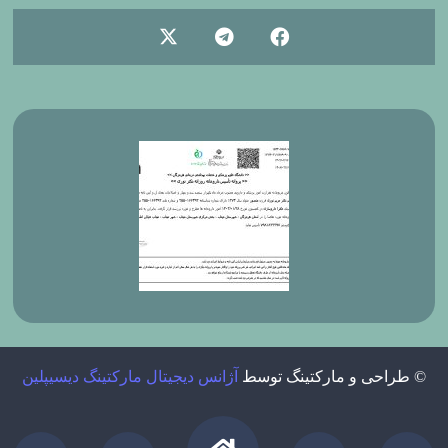
© طراحی و مارکتینگ توسط
آژانس دیجیتال مارکتینگ دیسیپلین