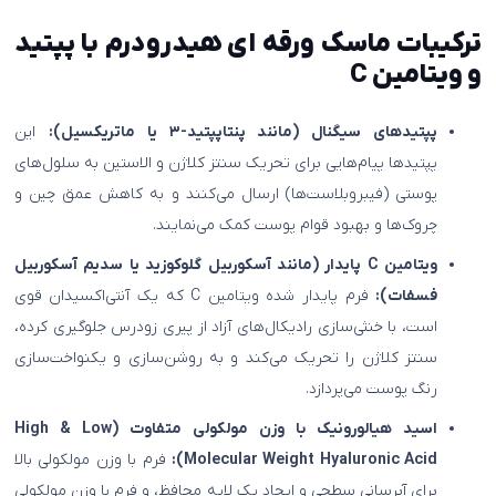
ترکیبات ماسک ورقه ای هیدرودرم با پپتید
و ویتامین C
پپتیدهای سیگنال (مانند پنتاپپتید-۳ یا ماتریکسیل):
این
پپتیدها پیام‌هایی برای تحریک سنتز کلاژن و الاستین به سلول‌های
پوستی (فیبروبلاست‌ها) ارسال می‌کنند و به کاهش عمق چین و
چروک‌ها و بهبود قوام پوست کمک می‌نمایند.
ویتامین C پایدار (مانند آسکوربیل گلوکوزید یا سدیم آسکوربیل
فسفات):
فرم پایدار شده ویتامین C که یک آنتی‌اکسیدان قوی
است، با خنثی‌سازی رادیکال‌های آزاد از پیری زودرس جلوگیری کرده،
سنتز کلاژن را تحریک می‌کند و به روشن‌سازی و یکنواخت‌سازی
رنگ پوست می‌پردازد.
اسید هیالورونیک با وزن مولکولی متفاوت (High & Low
Molecular Weight Hyaluronic Acid):
فرم با وزن مولکولی بالا
برای آبرسانی سطحی و ایجاد یک لایه محافظ، و فرم با وزن مولکولی