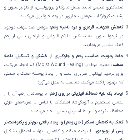
ضدباکتری طبیعی مانند عسل مانوکا و پروپولیس، از کلونیزاسیون و
رشد میکروارگانیسم‌های بیماری‌زا در زخم جلوگیری می‌کنند.
کاهش التهاب، قرمزی و درد ناحیه زخم:
عوامل ضدالتهاب موجود
در فرمولاسیون، به تسکین علائم التهابی و ناراحتی ناشی از زخم
کمک شایانی می‌نمایند.
حفظ رطوبت مناسب زخم و جلوگیری از خشکی و تشکیل دلمه
سخت:
محیط مرطوب (Moist Wound Healing) که ایجاد می‌کند،
برای ترمیم اپیتلیال ضروری است و از ایجاد پوسته خشک و سختی
که بهبود را کند می‌کند، ممانعت به عمل می‌آورد.
ایجاد یک لایه محافظ فیزیکی بر روی زخم:
با پوشاندن زخم، آن را از
تماس مستقیم با آلودگی‌ها، اصطکاک با لباس یا ضربه‌های جزئی
محافظت کرده و شرایط استریل نسبی ایجاد می‌نماید.
کمک به کاهش اسکار (جای زخم) و ایجاد بافتی نرم‌تر و یکنواخت‌تر
پس از بهبودی:
با ترمیم منظم و کاهش التهاب، احتمال تشکیل
بافت اسکار هیپرتروفیک یا کلوئید را کاهش می‌دهد.