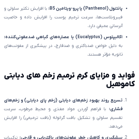
پانتنول (Panthenol) یا پرو-ویتامین B5:
با افزایش تکثیر سلولی و
فیبروبلاست‌ها، سرعت ترمیم پوست را افزایش داده و خاصیت
آبرسانی عمیقی دارد.
اکالیپتوس (Eucalyptus) یا عصاره‌های گیاهی ضدعفونی‌کننده:
به دلیل خواص ضدباکتری و ضدقارچ، در پیشگیری از عفونت‌های
ثانویه مؤثر هستند.
فواید و مزایای کرم ترمیم زخم های دیابتی
کاموهیل
تسریع روند بهبود زخم‌های دیابتی (زخم پای دیابتی) و زخم‌های
فشاری:
با فراهم آوردن مواد مغذی و محیط مرطوب، سرعت
تقسیم سلولی و تشکیل بافت گرانوله (بافت ترمیمی) را افزایش
می‌دهد.
پیشگیری و کاهش خطر عفونت‌های باکتریایی و قارچی:
ترکیبات