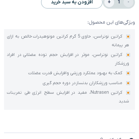
پودر
افزودن به سبد خرید
کراتین
مونوهیدرات
ویژگی‌های این محصول:
نوتراسن
کراتین نوتراسن، حاوی 5 گرم کراتین مونوهیدرات خالص به ازای
300
هر پیمانه
گرم
کراتین نوتراسن، موثر در افزایش حجم توده عضلانی در افراد
عدد
ورزشکار
کمک به بهبود عملکرد ورزشی و افزایش قدرت عضلات
مناسب ورزشکاران بدنساز در دوره حجم گیری
کراتین Nutrasen، مفید در افزایش سطح انرژی طی تمرینات
شدید