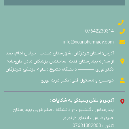
07642230314
info@nouripharmacy.com
آدرس: استان‌هرمزگان، شهرستان میناب ، خیابان امام، بعد
از سه‌راه بیمارستان قدیم، ساختمان پزشکان مادر، داروخانه
دکتر نوری ———– دانشگاه متبوع : علوم پزشکی هرمزگان
موسس و مسئول فنی: دکتر مریم نوری
آدرس و تلفن رسیدگی به شکایات :
بندرعباس ، گلشهر ، خ دانشگاه ، ضلع غربی بیمارستان
خلیج فارس ، ابتدای خ نوروز
تلفن : 07631382803