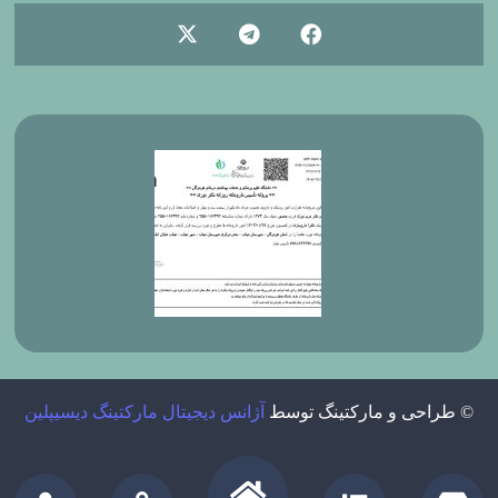
© طراحی و مارکتینگ توسط
آژانس دیجیتال مارکتینگ دیسیپلین