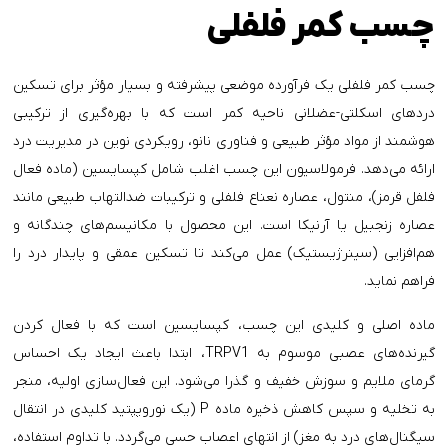
چسب کمر فلفلی
چسب کمر فلفلی یک فرآورده موضعی پیشرفته و بسیار مؤثر برای تسکین
دردهای اسکلتی-عضلانی ناحیه کمر است که با بهره‌گیری از ترکیبی
هوشمند از مواد مؤثر طبیعی و فناوری نانو، رویکردی نوین در مدیریت درد
ارائه می‌دهد. فرمولاسیون این چسب اغلب شامل کپسایسین (ماده فعال
فلفل قرمز)، منتول، عصاره نعناع فلفلی و ترکیبات ضدالتهاب طبیعی مانند
عصاره زنجبیل یا آرنیکا است. این محصول با مکانیسم‌های چندگانه و
هم‌افزایی (سینرژیستیک) عمل می‌کند تا تسکین عمقی و پایدار درد را
فراهم نماید.
ماده اصلی و کلیدی این چسب، کپسایسین است که با فعال کردن
گیرنده‌های عصبی موسوم به TRPV1، ابتدا باعث ایجاد یک احساس
گرمای ملایم و سوزش خفیف و گذرا می‌شود. این فعال‌سازی اولیه، منجر
به تخلیه و سپس کاهش ذخیره ماده P (یک نوروپپتید کلیدی در انتقال
سیگنال‌های درد به مغز) از انتهای اعصاب حسی می‌گردد. با تداوم استفاده،