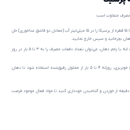
 مصرف متفاوت است:
روزانه دو بار، هر بار حدود ۱۰ تا ۱۵ قطره از پرسیکا را در ۱۵ میلی‌لیتر آب (معادل دو قاشق غذاخوری) حل
در موارد التهاب لثه یا زخم دهان، می‌توان تعداد دفعات مصرف را به ۳ تا ۵ بار در روز
برای پیشگیری از عفونت و خونریزی، روزانه ۴ تا ۵ بار از محلول رقیق‌شده استفاده شود تا دهان
س از استفاده از دهانشویه پرسیکا، تا حدود ۲۰ دقیقه از خوردن و آشامیدن خودداری کنید تا مواد فعال موجود فرصت