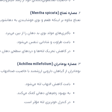
با خاصیت ضدعفونی‌کنندگی خود از رشد میکروب‌ها
۲.
عصاره نعناع (Mentha spicata)
نعناع علاوه بر اینکه طعم و بوی خوشایندی به دهانشوی
باکتری‌های مولد بوی بد دهان را از بین می‌برد.
باعث طراوت و شادابی تنفس می‌شود.
در کاهش تحریک لثه‌ها و دردهای سطحی دهان م
۳.
عصاره بومادران (Achillea millefolium)
بومادران از گیاهان دارویی ارزشمند با خاصیت ضدالتهاب
باعث کاهش التهاب لثه می‌شود.
به بهبود زخم‌های دهانی کمک می‌کند.
در کنترل خونریزی لثه مؤثر است.