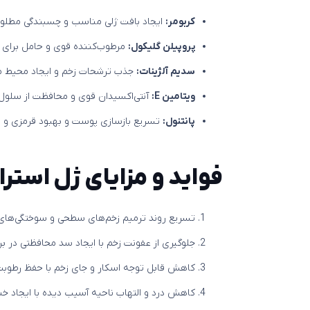
کربومر:
ایجاد بافت ژلی مناسب و چسبندگی مطل
پروپیلن گلیکول:
مرطوب‌کننده قوی و حامل برای ا
سدیم آلژینات:
جذب ترشحات زخم و ایجاد محیط م
ویتامین E:
آنتی‌اکسیدان قوی و محافظت از سلول
پانتنول:
تسریع بازسازی پوست و بهبود قرمزی و ا
فواید و مزایای ژل استرا
تسریع روند ترمیم زخم‌های سطحی و سوختگی‌های
جلوگیری از عفونت زخم با ایجاد سد محافظتی در برا
کاهش قابل توجه اسکار و جای زخم با حفظ رطو
کاهش درد و التهاب ناحیه آسیب دیده با ایجاد خ