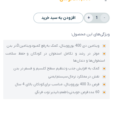
قرص
افزودن به سبد خرید
جویدنی
ویتامین
ویژگی‌های این محصول:
دی
ویتامین دی 400 یوروویتال، کمک به رفع کمبود ویتامین D در بدن
400
موثر در رشد و تکامل استخوان در کودکان و حفظ سلامت
واحد
استخوان‌ها و دندان‌ها
یوروویتال
کمک به افزایش جذب و تنظیم سطح کلسیم و فسفر در بدن
60
نقش در عملکرد نرمال سیستم ایمنی
عددی
قرص د3 400 یوروویتال، مناسب برای کودکان بالای 4 سال
عدد
60 عدد قرص جویدنی با طعم دلپذیر توت فرنگی