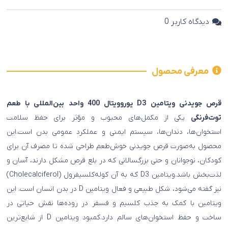
دیدگاه کاربر
0
معرفی محصول
قرص جویدنی ویتامین D3 یوروویتال 400 واحد بین‌المللی با طعم
توت‌فرنگی
یکی از مکمل‌های محبوب و مؤثر برای حفظ سلامت
استخوان‌ها، دندان‌ها، سیستم ایمنی و عملکرد عمومی بدن است.این
محصول به‌صورت قرص جویدنی خوش‌طعم طراحی شده تا مصرف آن برای
کودکان، نوجوانان و حتی بزرگسالانی که در بلع قرص مشکل دارند، آسان و
لذت‌بخش باشد.ویتامین D3 که به آن کوله‌کلسیفرول (Cholecalciferol)
نیز گفته می‌شود، شکل طبیعی و فعال ویتامین D در بدن انسان است. این
ویتامین با کمک به جذب کلسیم و فسفر در روده‌ها نقش حیاتی در
ساخت و حفظ استخوان‌های سالم دارد.کمبود ویتامین D از شایع‌ترین