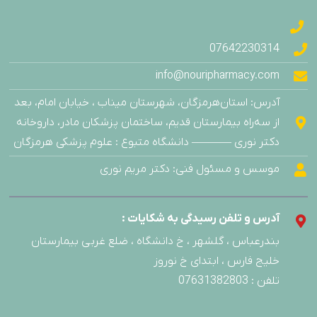
07642230314
info@nouripharmacy.com
آدرس: استان‌هرمزگان، شهرستان میناب ، خیابان امام، بعد
از سه‌راه بیمارستان قدیم، ساختمان پزشکان مادر، داروخانه
دکتر نوری ———– دانشگاه متبوع : علوم پزشکی هرمزگان
موسس و مسئول فنی: دکتر مریم نوری
آدرس و تلفن رسیدگی به شکایات :
بندرعباس ، گلشهر ، خ دانشگاه ، ضلع غربی بیمارستان
خلیج فارس ، ابتدای خ نوروز
تلفن : 07631382803