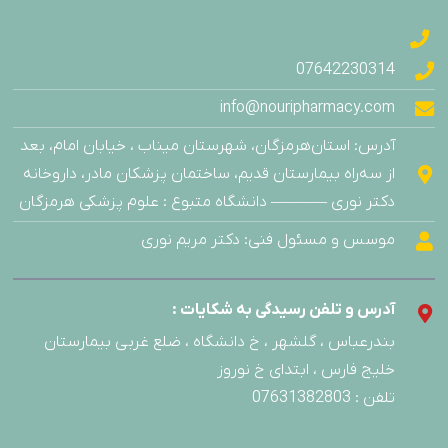
07642230314
info@nouripharmacy.com
آدرس: استان‌هرمزگان، شهرستان میناب ، خیابان امام، بعد
از سه‌راه بیمارستان قدیم، ساختمان پزشکان مادر، داروخانه
دکتر نوری ———– دانشگاه متبوع : علوم پزشکی هرمزگان
موسس و مسئول فنی: دکتر مریم نوری
آدرس و تلفن رسیدگی به شکایات :
بندرعباس ، گلشهر ، خ دانشگاه ، ضلع غربی بیمارستان
خلیج فارس ، ابتدای خ نوروز
تلفن : 07631382803