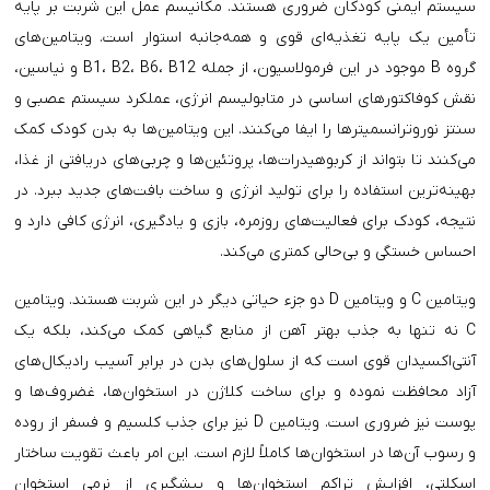
سیستم ایمنی کودکان ضروری هستند. مکانیسم عمل این شربت بر پایه
تأمین یک پایه تغذیه‌ای قوی و همه‌جانبه استوار است. ویتامین‌های
گروه B موجود در این فرمولاسیون، از جمله B1، B2، B6، B12 و نیاسین،
نقش کوفاکتورهای اساسی در متابولیسم انرژی، عملکرد سیستم عصبی و
سنتز نوروترانسمیترها را ایفا می‌کنند. این ویتامین‌ها به بدن کودک کمک
می‌کنند تا بتواند از کربوهیدرات‌ها، پروتئین‌ها و چربی‌های دریافتی از غذا،
بهینه‌ترین استفاده را برای تولید انرژی و ساخت بافت‌های جدید ببرد. در
نتیجه، کودک برای فعالیت‌های روزمره، بازی و یادگیری، انرژی کافی دارد و
احساس خستگی و بی‌حالی کمتری می‌کند.
ویتامین C و ویتامین D دو جزء حیاتی دیگر در این شربت هستند. ویتامین
C نه تنها به جذب بهتر آهن از منابع گیاهی کمک می‌کند، بلکه یک
آنتی‌اکسیدان قوی است که از سلول‌های بدن در برابر آسیب رادیکال‌های
آزاد محافظت نموده و برای ساخت کلاژن در استخوان‌ها، غضروف‌ها و
پوست نیز ضروری است. ویتامین D نیز برای جذب کلسیم و فسفر از روده
و رسوب آن‌ها در استخوان‌ها کاملاً لازم است. این امر باعث تقویت ساختار
اسکلتی، افزایش تراکم استخوان‌ها و پیشگیری از نرمی استخوان